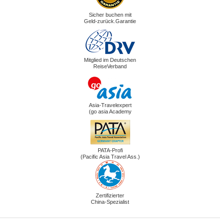
Sicher buchen mit
Geld-zurück.Garantie
Mitglied im Deutschen
ReiseVerband
Asia-Travelexpert
(go asia Academy
PATA-Profi
(Pacific Asia Travel Ass.)
Zertifizierter
China-Spezialist