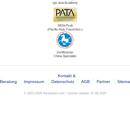
(go asia Academy
PATA-Profi
(Pacific Asia Travel Ass.)
Zertifizierter
China-Spezialist
Kontakt &
Beratung
Impressum
Datenschutz
AGB
Partner
Sitem
© 2003-2026 Paradeast.com - Letztes Update: 07.08.2026