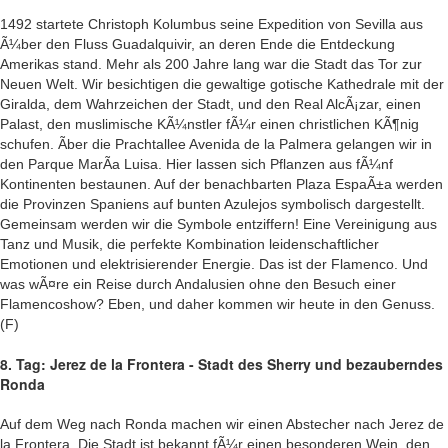
1492 startete Christoph Kolumbus seine Expedition von Sevilla aus
Ã¼ber den Fluss Guadalquivir, an deren Ende die Entdeckung
Amerikas stand. Mehr als 200 Jahre lang war die Stadt das Tor zur
Neuen Welt. Wir besichtigen die gewaltige gotische Kathedrale mit der
Giralda, dem Wahrzeichen der Stadt, und den Real AlcÃ¡zar, einen
Palast, den muslimische KÃ¼nstler fÃ¼r einen christlichen KÃ¶nig
schufen. Ãber die Prachtallee Avenida de la Palmera gelangen wir in
den Parque MarÃ­a Luisa. Hier lassen sich Pflanzen aus fÃ¼nf
Kontinenten bestaunen. Auf der benachbarten Plaza EspaÃ±a werden
die Provinzen Spaniens auf bunten Azulejos symbolisch dargestellt.
Gemeinsam werden wir die Symbole entziffern! Eine Vereinigung aus
Tanz und Musik, die perfekte Kombination leidenschaftlicher
Emotionen und elektrisierender Energie. Das ist der Flamenco. Und
was wÃ¤re ein Reise durch Andalusien ohne den Besuch einer
Flamencoshow? Eben, und daher kommen wir heute in den Genuss.
(F)
8. Tag: Jerez de la Frontera - Stadt des Sherry und bezauberndes
Ronda
Auf dem Weg nach Ronda machen wir einen Abstecher nach Jerez de
la Frontera. Die Stadt ist bekannt fÃ¼r einen besonderen Wein, den