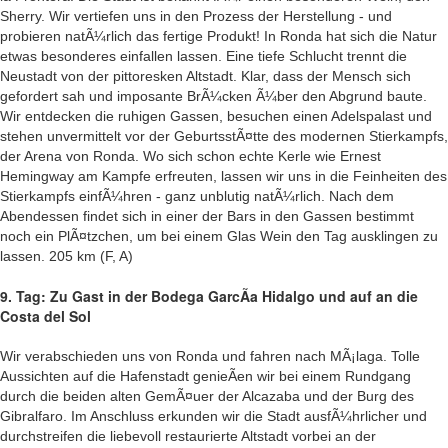
Sherry. Wir vertiefen uns in den Prozess der Herstellung - und
probieren natÃ¼rlich das fertige Produkt! In Ronda hat sich die Natur
etwas besonderes einfallen lassen. Eine tiefe Schlucht trennt die
Neustadt von der pittoresken Altstadt. Klar, dass der Mensch sich
gefordert sah und imposante BrÃ¼cken Ã¼ber den Abgrund baute.
Wir entdecken die ruhigen Gassen, besuchen einen Adelspalast und
stehen unvermittelt vor der GeburtsstÃ¤tte des modernen Stierkampfs,
der Arena von Ronda. Wo sich schon echte Kerle wie Ernest
Hemingway am Kampfe erfreuten, lassen wir uns in die Feinheiten des
Stierkampfs einfÃ¼hren - ganz unblutig natÃ¼rlich. Nach dem
Abendessen findet sich in einer der Bars in den Gassen bestimmt
noch ein PlÃ¤tzchen, um bei einem Glas Wein den Tag ausklingen zu
lassen. 205 km (F, A)
9. Tag: Zu Gast in der Bodega GarcÃ­a Hidalgo und auf an die
Costa del Sol
Wir verabschieden uns von Ronda und fahren nach MÃ¡laga. Tolle
Aussichten auf die Hafenstadt genieÃen wir bei einem Rundgang
durch die beiden alten GemÃ¤uer der Alcazaba und der Burg des
Gibralfaro. Im Anschluss erkunden wir die Stadt ausfÃ¼hrlicher und
durchstreifen die liebevoll restaurierte Altstadt vorbei an der