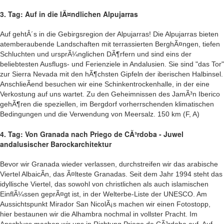
3. Tag: Auf in die lÃ¤ndlichen Alpujarras
Auf gehtÂ´s in die Gebirgsregion der Alpujarras! Die Alpujarras bieten
atemberaubende Landschaften mit terrassierten BerghÃ¤ngen, tiefen
Schluchten und ursprÃ¼nglichen DÃ¶rfern und sind eins der
beliebtesten Ausflugs- und Ferienziele in Andalusien. Sie sind "das Tor"
zur Sierra Nevada mit den hÃ¶chsten Gipfeln der iberischen Halbinsel.
AnschlieÃend besuchen wir eine Schinkentrockenhalle, in der eine
Verkostung auf uns wartet. Zu den Geheimnissen des JamÃ³n Iberico
gehÃ¶ren die speziellen, im Bergdorf vorherrschenden klimatischen
Bedingungen und die Verwendung von Meersalz. 150 km (F, A)
4. Tag: Von Granada nach Priego de CÃ³rdoba - Juwel
andalusischer Barockarchitektur
Bevor wir Granada wieder verlassen, durchstreifen wir das arabische
Viertel AlbaicÃ­n, das Ã¤lteste Granadas. Seit dem Jahr 1994 steht das
idyllische Viertel, das sowohl von christlichen als auch islamischen
EinflÃ¼ssen geprÃ¤gt ist, in der Welterbe-Liste der UNESCO. Am
Aussichtspunkt Mirador San NicolÃ¡s machen wir einen Fotostopp,
hier bestaunen wir die Alhambra nochmal in vollster Pracht. Im