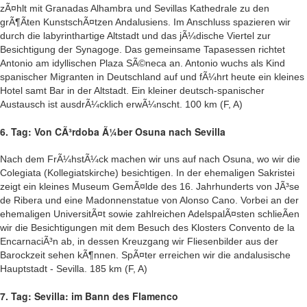
zÃ¤hlt mit Granadas Alhambra und Sevillas Kathedrale zu den
grÃ¶Ãten KunstschÃ¤tzen Andalusiens. Im Anschluss spazieren wir
durch die labyrinthartige Altstadt und das jÃ¼dische Viertel zur
Besichtigung der Synagoge. Das gemeinsame Tapasessen richtet
Antonio am idyllischen Plaza SÃ©neca an. Antonio wuchs als Kind
spanischer Migranten in Deutschland auf und fÃ¼hrt heute ein kleines
Hotel samt Bar in der Altstadt. Ein kleiner deutsch-spanischer
Austausch ist ausdrÃ¼cklich erwÃ¼nscht. 100 km (F, A)
6. Tag: Von CÃ³rdoba Ã¼ber Osuna nach Sevilla
Nach dem FrÃ¼hstÃ¼ck machen wir uns auf nach Osuna, wo wir die
Colegiata (Kollegiatskirche) besichtigen. In der ehemaligen Sakristei
zeigt ein kleines Museum GemÃ¤lde des 16. Jahrhunderts von JÃ³se
de Ribera und eine Madonnenstatue von Alonso Cano. Vorbei an der
ehemaligen UniversitÃ¤t sowie zahlreichen AdelspalÃ¤sten schlieÃen
wir die Besichtigungen mit dem Besuch des Klosters Convento de la
EncarnaciÃ³n ab, in dessen Kreuzgang wir Fliesenbilder aus der
Barockzeit sehen kÃ¶nnen. SpÃ¤ter erreichen wir die andalusische
Hauptstadt - Sevilla. 185 km (F, A)
7. Tag: Sevilla: im Bann des Flamenco