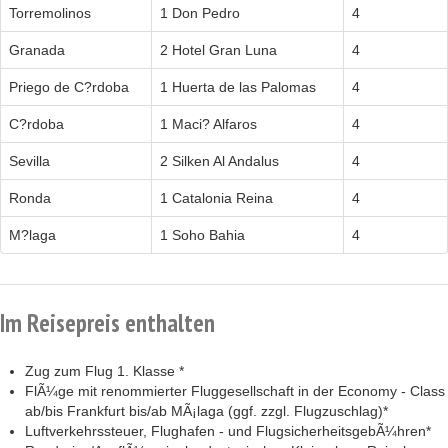
Torremolinos
1 Don Pedro
4
Granada
2 Hotel Gran Luna
4
Priego de C?rdoba
1 Huerta de las Palomas
4
C?rdoba
1 Maci? Alfaros
4
Sevilla
2 Silken Al Andalus
4
Ronda
1 Catalonia Reina
4
M?laga
1 Soho Bahia
4
Im Reisepreis enthalten
Zug zum Flug 1. Klasse *
FlÃ¼ge mit renommierter Fluggesellschaft in der Economy - Class
ab/bis Frankfurt bis/ab MÃ¡laga (ggf. zzgl. Flugzuschlag)*
Luftverkehrssteuer, Flughafen - und FlugsicherheitsgebÃ¼hren*