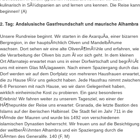
kulinarisch in SÃ¼dspanien an und lernen uns kennen. Die Reise kann
beginnen! (A)
2. Tag: Andalusische Gastfreundschaft und maurische Alhambra
Unsere Rundreise beginnt. Wir starten in die AxarquÃ­a, einer bizarren
Bergregion, in der hauptsÃ¤chlich Oliven und MandelbÃ¤ume
wachsen. Dort sehen wir eine alte OlivenÃ¶lmÃ¼hle und erfahren, wie
die Verarbeitung der Oliven bis zum Ãl vor sich geht. In dem kleinen
Ort Alfarnatejo erwartet man uns in einer Dorfwirtschaft und begrÃ¼Ãt
uns mit einem Glas MÃ¡lagawein. Nach einem Spaziergang durch das
Dorf werden wir auf dem Dorfplatz von mehreren Hausfrauen erwartet,
die zu Hause fÃ¼r uns gekocht haben. Jede Hausfrau nimmt zwischen
6-8 Personen mit nach Hause, wo wir dann Gelegenheit haben,
wirklich einheimische Kost zu probieren. Ein ganz besonderes
Erlebnis! Wir fahren weiter zu unserem Tagesziel, wo einer der
HÃ¶hepunkte der Reise uns erwartet: Granada, die letzte Bastion des
Islams auf der iberischen Halbinsel. Die Stadt fiel im Jahr 711 in die
HÃ¤nde der Mauren und wurde bis 1492 von verschiedenen
islamischen Dynastien beherrscht. Wir freuen uns auf die Besichtigung
der weltberÃ¼hmten Alhambra und ein Spaziergang durch die
GÃ¤rten des Generalife. 140 (F, M)