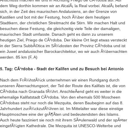
Anschluss machen wir uns in Richtung Priego de CÃ³rdoba auf. Auf
dem Weg dorthin kommen wir an AlcalÃ¡ la Real vorbei. AlcalÃ¡ befand
sich, in der Zeit des maurischen Andalusiens, an der Grenze von
Kastilien und bot mit der Festung, hoch Ã¼ber dem heutigen
Stadtkern, der christlichen Streitmacht die Stirn. Wir machen Halt und
besuchen diese Festung, die gleichzeitig viele Teile der damaligen,
maurischen Stadt umfasste. Danach geht es dann zu unserem
heutigen Ziel, Priego de CÃ³rdoba. Der kleine Ort liegt etwas versteckt
in der Sierra SubbÃ©tica im SÃ¼dosten der Provinz CÃ³rdoba und ist
ein Juwel andalusischer Barockarchitektur, wo wir auch Ã¼bernachten
werden. 85 km (F, A)
5. Tag: CÃ³rdoba - Stadt der Kalifen und zu Besuch bei Antonio
Nach dem FrÃ¼hstÃ¼ck unternehmen wir einen Rundgang durch
unseren Ãbernachtungsort, der Teil der Route des Kalifats ist, die von
CÃ³rdoba nach Granada fÃ¼hrt. AnschlieÃend geht es weiter in die
ehemalige Kalifatstadt CÃ³rdoba. Von den ehemals 500 Moscheen
CÃ³rdobas steht nur noch die Mezquita, deren Baubeginn auf das 8.
Jahrhundert zurÃ¼ckzufÃ¼hren ist. Im Mittelalter war diese einstige
Hauptmoschee eine der grÃ¶Ãten und bedeutendsten des Islams.
Auch heute fasziniert sie noch mit ihrem SÃ¤ulenwald und der spÃ¤ter
eingefÃ¼gten Kathedrale. Die Mezquita ist UNESCO-Welterbe und