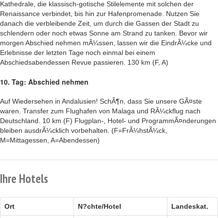
Kathedrale, die klassisch-gotische Stilelemente mit solchen der
Renaissance verbindet, bis hin zur Hafenpromenade. Nutzen Sie
danach die verbleibende Zeit, um durch die Gassen der Stadt zu
schlendern oder noch etwas Sonne am Strand zu tanken. Bevor wir
morgen Abschied nehmen mÃ¼ssen, lassen wir die EindrÃ¼cke und
Erlebnisse der letzten Tage noch einmal bei einem
Abschiedsabendessen Revue passieren. 130 km (F, A)
10. Tag: Abschied nehmen
Auf Wiedersehen in Andalusien! SchÃ¶n, dass Sie unsere GÃ¤ste
waren. Transfer zum Flughafen von Malaga und RÃ¼ckflug nach
Deutschland. 10 km (F) Flugplan-, Hotel- und ProgrammÃ¤nderungen
bleiben ausdrÃ¼cklich vorbehalten. (F=FrÃ¼hstÃ¼ck,
M=Mittagessen, A=Abendessen)
Ihre Hotels
Ort
N?chte/Hotel
Landeskat.