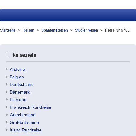
Startseite
Reisen
Startseite
Reisen
Spanien Reisen
Studienreisen
Reise Nr. 9760
Service
Über uns
Reiseziele
Kontakt
Andorra
Belgien
Ihr Merkzettel (0)
Deutschland
Dänemark
Finnland
Frankreich Rundreise
Griechenland
Großbritannien
Irland Rundreise