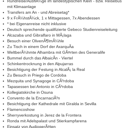
Rundreise/AusflÃ¼ge im landestypischen Klein - bzw. Reisebus
mit Klimaanlage
Transfers am An - und Abreisetag*
9 x FrÃ¼hstÃ¼ck, 1 x Mittagessen, 7x Abendessen
* bei Eigenanreise nicht inklusive
Deutsch sprechende qualifizierte Gebeco Studienreiseleitung
Alcazaba und Gibralfaro in MÃ¡laga
Besuch einer OlivenÃ¶lmÃ¼hle
Zu Tisch in einem Dorf der AxarquÃ­a
WeltberÃ¼hmte Alhambra mit GÃ¤rten des Generalife
Bummel durch das AlbaicÃ­n - Viertel
Schinkentrocknung in den Alpujarras
Besichtigung der Festung in AlcalÃ¡ la Real
Zu Besuch in Priego de Cordoba
Mezquita und Synagoge in CÃ³rdoba
Tapasessen bei Antonio in CÃ³rdoba
Kollegiatskirche in Osuna
Convento de la EncarnaciÃ³n
Besichtigung der Kathedrale mit Giralda in Sevilla
Flamencoshow
Sherryverkostung in Jerez de la Frontera
Ronda mit Adelspalast und Stierkampfarena
Einsatz von AudiogerÃ¤ten