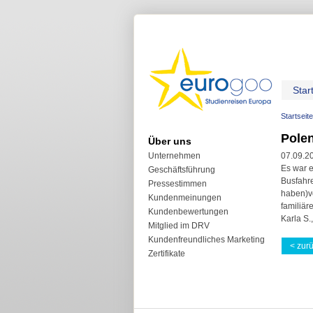
Star
Startseite
Pole
Über uns
Unternehmen
07.09.2
Es war 
Geschäftsführung
Busfahre
Pressestimmen
haben)vo
Kundenmeinungen
familiär
Kundenbewertungen
Karla S.
Mitglied im DRV
Kundenfreundliches Marketing
< zur
Zertifikate