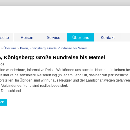
tseite
Reisen
Service
Über uns
Kontakt
Über uns
Polen, Königsberg: Große Rundreise bis Memel
n, Königsberg: Große Rundreise bis Memel
008
eine wunderbare, informative Reise. Wir können uns auch im Nachhinein keinen b
r und keine sensiblere Reiseleitung (in jedem Land/Ort, das/den wir jetzt besucht
rstellen. Im Übrigen sind wir nur aus Neugier und der Landschaft wegen gefahre
e Verbindungen) und sind restlos begeistert.
, Deutschland
ück