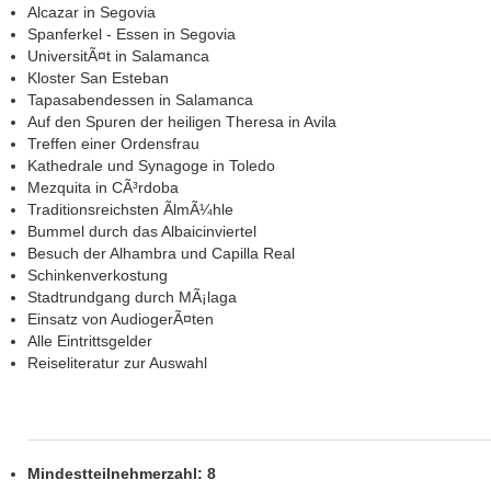
Alcazar in Segovia
Spanferkel - Essen in Segovia
UniversitÃ¤t in Salamanca
Kloster San Esteban
Tapasabendessen in Salamanca
Auf den Spuren der heiligen Theresa in Avila
Treffen einer Ordensfrau
Kathedrale und Synagoge in Toledo
Mezquita in CÃ³rdoba
Traditionsreichsten ÃlmÃ¼hle
Bummel durch das Albaicinviertel
Besuch der Alhambra und Capilla Real
Schinkenverkostung
Stadtrundgang durch MÃ¡laga
Einsatz von AudiogerÃ¤ten
Alle Eintrittsgelder
Reiseliteratur zur Auswahl
Mindestteilnehmerzahl: 8