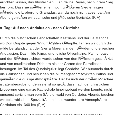
errichten lassen, das Kloster San Juan de los Reyes, nach ihrem Sieg
bei Toro. Dass sie spÃ¤ter einen noch grÃ¶Ãeren Sieg erringen
wÃ¼rde, die Eroberung Granadas, war da noch nicht absehbar. Am
Abend genieÃen wir spanische und jÃ¼dische Gerichte. (F, A)
8. Tag: Auf nach Andalusien - nach CÃ³rdoba
Durch die historischen Landschaften Kastiliens und der La Mancha,
wo Don Quijote gegen WindmÃ¼hlen kÃ¤mpfte, fahren wir durch die
wilde Berglandschaft der Sierra Morena in den SÃ¼den und erreichen
Andalusien. Das milde Klima, unendliche Olivenhaine, Palmenoasen
und der BlÃ¼tenreichtum wurde schon von den RÃ¶mern geschÃ¤tzt
und von muslimischen Dichtern als der Garten des Paradieses
besungen. Im Tal des Quadalquivir liegt Cordoba. Wir bummeln durch
die GÃ¤sschen und besuchen die blumengeschmÃ¼ckten Patios und
genieÃen die quirlige AtmosphÃ¤re. Der Besuch der groÃen Moschee
ist atemberaubend, denn sie ist so groÃ, dass nach der christlichen
Eroberung eine ganze Kathedrale hineingebaut werden konnte, nicht
umsonst spricht man vom SÃ¤ulenwald von Cordoba. Abends tauchen
wir bei arabischen SpezialitÃ¤ten in die wunderbare AtmosphÃ¤re
Cordobas ein. 340 km (F, A)