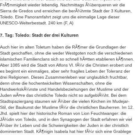
FrÃ¶mmigkeit wieder lebendig. Nachmittags Ã¼berqueren wir die
Sierra de Gredos und erreichen die berÃ¼hmte Stadt der 3 Kulturen,
Toledo. Eine Panoramfahrt zeigt uns die einmalige Lage dieser
UNESCO-Welterbestadt. 240 km (F, A)
7. Tag: Toledo: Stadt der drei Kulturen
Auch hier im alten Toletum haben die RÃ¶mer die Grundlagen der
Stadt geschaffen, ohne die weder Westgoten noch die verschiedenen
islamischen Familienclans sich so schnell hÃ¤tten etablieren kÃ¶nnen.
Aber 1085 wird die Stadt von Alfons VI. fÃ¼r die Christen erobert und
es beginnt ein einmaliges, aber sehr fragiles Leben der Toleranz der
drei Religionen. Dieses Zusammenleben war unglaublich fruchtbar,
denn ohne die hochentwickelten Wissenschaften, ohne die
HandwerkskÃ¼nste und Handelsbeziehungen der Muslime und der
Juden wÃ¤re das christliche Toledo nicht so aufgeblÃ¼ht. Bei dem
Stadtspaziergang staunen wir Ã¼ber die vielen Kirchen im Mudejar-
Stil, der Baukunst der Muslime fÃ¼r die christlichen Bauherren. Im 12.
Jhd. spielt hier der historische Roman von Lion Feuchtwanger: die
JÃ¼din von Toledo, und in den Synagogen der Stadt erfahren wir viel
Ã¼ber ihr Leben und die Schwierigkeiten der Juden in der christlich
dominierten Stadt. KÃ¶nigin Isabela hat hier fÃ¼r sich eine Grablege