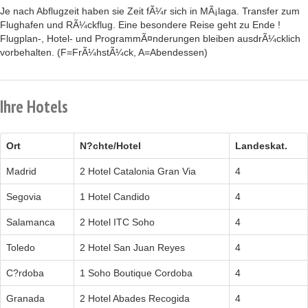
Je nach Abflugzeit haben sie Zeit fÃ¼r sich in MÃ¡laga. Transfer zum
Flughafen und RÃ¼ckflug. Eine besondere Reise geht zu Ende !
Flugplan-, Hotel- und ProgrammÃ¤nderungen bleiben ausdrÃ¼cklich
vorbehalten. (F=FrÃ¼hstÃ¼ck, A=Abendessen)
Ihre Hotels
Ort
N?chte/Hotel
Landeskat.
Madrid
2 Hotel Catalonia Gran Via
4
Segovia
1 Hotel Candido
4
Salamanca
2 Hotel ITC Soho
4
Toledo
2 Hotel San Juan Reyes
4
C?rdoba
1 Soho Boutique Cordoba
4
Granada
2 Hotel Abades Recogida
4