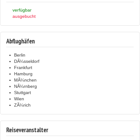
verfügbar
ausgebucht
Abflughäfen
Berlin
DÃ¼sseldorf
Frankfurt
Hamburg
MÃ¼nchen
NÃ¼rnberg
Stuttgart
Wien
ZÃ¼rich
Reiseveranstalter