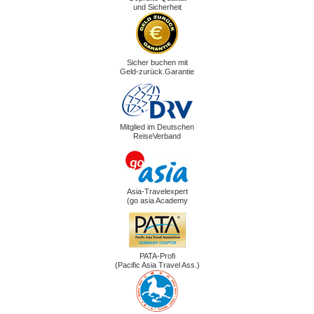
und Sicherheit
Sicher buchen mit
Geld-zurück.Garantie
Mitglied im Deutschen
ReiseVerband
Asia-Travelexpert
(go asia Academy
PATA-Profi
(Pacific Asia Travel Ass.)