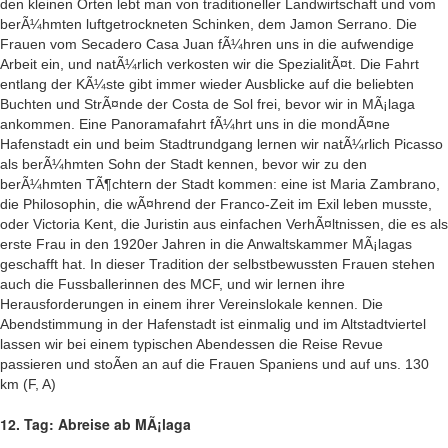
den kleinen Orten lebt man von traditioneller Landwirtschaft und vom
berÃ¼hmten luftgetrockneten Schinken, dem Jamon Serrano. Die
Frauen vom Secadero Casa Juan fÃ¼hren uns in die aufwendige
Arbeit ein, und natÃ¼rlich verkosten wir die SpezialitÃ¤t. Die Fahrt
entlang der KÃ¼ste gibt immer wieder Ausblicke auf die beliebten
Buchten und StrÃ¤nde der Costa de Sol frei, bevor wir in MÃ¡laga
ankommen. Eine Panoramafahrt fÃ¼hrt uns in die mondÃ¤ne
Hafenstadt ein und beim Stadtrundgang lernen wir natÃ¼rlich Picasso
als berÃ¼hmten Sohn der Stadt kennen, bevor wir zu den
berÃ¼hmten TÃ¶chtern der Stadt kommen: eine ist Maria Zambrano,
die Philosophin, die wÃ¤hrend der Franco-Zeit im Exil leben musste,
oder Victoria Kent, die Juristin aus einfachen VerhÃ¤ltnissen, die es als
erste Frau in den 1920er Jahren in die Anwaltskammer MÃ¡lagas
geschafft hat. In dieser Tradition der selbstbewussten Frauen stehen
auch die Fussballerinnen des MCF, und wir lernen ihre
Herausforderungen in einem ihrer Vereinslokale kennen. Die
Abendstimmung in der Hafenstadt ist einmalig und im Altstadtviertel
lassen wir bei einem typischen Abendessen die Reise Revue
passieren und stoÃen an auf die Frauen Spaniens und auf uns. 130
km (F, A)
12. Tag: Abreise ab MÃ¡laga