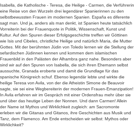
Isabella, die Katholische - Teresa, die Heilige - Carmen, die Verführerin
eine Reise von den Wurzeln drei legendärer Spanierinnen zu den
selbstbewussten Frauen im modernen Spanien. España es diferente
sagt man. Und ja, anders als man denkt, ist Spanien heute tatsächlich
Vorreiterin bei der Frauenquote in Politik, Wissenschaft, Kunst und
Kultur. Auf den Spuren dieser Erfolgsgeschichte treffen wir Göttinen
wie Isis und Cibeles, christliche Heilige und natürlich Maria, die Mutter
Gottes. Mit der berühmten Jüdin von Toledo lernen wir die Stellung der
sefardischen Jüdinnen kennen und kommen dem islamischen
Frauenbild in den Palästen der Alhambra ganz nahe. Besonders aber
sind wir auf den Spuren von Isabella, die sich ihren Ehemann selbst
aussuchte, Granada eroberte und damit die Grundlage für das
spanische Königreich schuf. Ebenso legendär lebte und wirkte die
heilige Teresa von Avila, von der die Atheistin Simone de Beauvoir
sagte, sie sei eine Wegbereiterin der modernen Frauen-Emanzipation!
In Avila erfahren wir im Gespräch mit einer Ordensfrau mehr über sie
und über das heutige Leben der Nonnen. Und dann Carmen! Allein
der Name ist Mythos und Wirklichkeit zugleich: am Sacromonte
erleben wir die Gitanas und Gitanos, ihre Geschichten aus Musik und
Tanz, dem Flamenco. Am Ende entscheiden wir selbst: Mythos oder
Wirklichkeit?