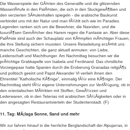
Die Wasserspiele der GÃ¤rten des Generalife und die glitzernden
WasserlÃ¤ufe in den PalÃ¤sten, die sich in den StuckgewÃ¶lben und
den verzierten SÃ¤ulenhallen spiegeln - die arabische Baukunst
verbindet uns mit der Natur und man fÃ¼hlt sich wie im Paradies.
Legenden ranken sich um die Bewohner, die Nasriden, und die
luxuriÃ¶sen GemÃ¤cher des Harem regen die Fantasie an. Aber diese
PalÃ¤ste sind auch der Schauplatz von KÃ¤mpfen mÃ¤chtiger Frauen,
die ihre Stellung sichern mussten. Unsere Reiseleitung erzÃ¤hlt uns
manche Geschichten, die ganz aktuell anmuten: von Liebe,
Leidenschaft und Machthunger. Am Nachmittag besuchen wir die
prÃ¤chtige Grabkapelle von Isabela und Ferdinand. Das christliche
Vorzeigepaar hatte Spanien durch die Eroberung Granadas religiÃ¶s
und politisch geeint und Papst Alexander VI verlieh ihnen den
Ehrentitel "Katholische KÃ¶nige", einmalig fÃ¼r eine KÃ¶nigin. Der
Nachmittag steht fÃ¼r eigene Unternehmungen zur VerfÃ¼gung, ob in
den orientalischen MÃ¤rkten mit Stoffen, GewÃ¼rzen und
Lederwaren, ob in den Teterias mit arabischen SÃ¼Ãigkeiten oder in
den angesagten Restaurantvierteln der Studentenstadt. (F)
11. Tag: MÃ¡laga Sonne, Sand und mehr
Wir zur fahren hinauf in die herrliche Berglandschaft der Alpujarras, in