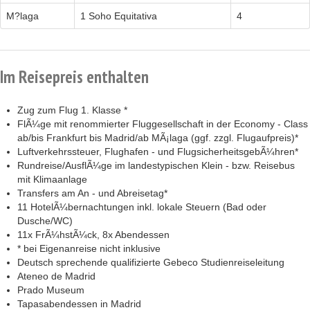
M?laga
1 Soho Equitativa
4
Im Reisepreis enthalten
Zug zum Flug 1. Klasse *
FlÃ¼ge mit renommierter Fluggesellschaft in der Economy - Class
ab/bis Frankfurt bis Madrid/ab MÃ¡laga (ggf. zzgl. Flugaufpreis)*
Luftverkehrssteuer, Flughafen - und FlugsicherheitsgebÃ¼hren*
Rundreise/AusflÃ¼ge im landestypischen Klein - bzw. Reisebus
mit Klimaanlage
Transfers am An - und Abreisetag*
11 HotelÃ¼bernachtungen inkl. lokale Steuern (Bad oder
Dusche/WC)
11x FrÃ¼hstÃ¼ck, 8x Abendessen
* bei Eigenanreise nicht inklusive
Deutsch sprechende qualifizierte Gebeco Studienreiseleitung
Ateneo de Madrid
Prado Museum
Tapasabendessen in Madrid