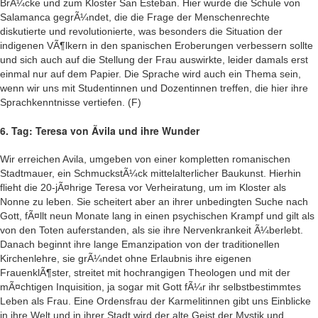
BrÃ¼cke und zum Kloster San Esteban. Hier wurde die Schule von
Salamanca gegrÃ¼ndet, die die Frage der Menschenrechte
diskutierte und revolutionierte, was besonders die Situation der
indigenen VÃ¶lkern in den spanischen Eroberungen verbessern sollte
und sich auch auf die Stellung der Frau auswirkte, leider damals erst
einmal nur auf dem Papier. Die Sprache wird auch ein Thema sein,
wenn wir uns mit Studentinnen und Dozentinnen treffen, die hier ihre
Sprachkenntnisse vertiefen. (F)
6. Tag: Teresa von Ãvila und ihre Wunder
Wir erreichen Avila, umgeben von einer kompletten romanischen
Stadtmauer, ein SchmuckstÃ¼ck mittelalterlicher Baukunst. Hierhin
flieht die 20-jÃ¤hrige Teresa vor Verheiratung, um im Kloster als
Nonne zu leben. Sie scheitert aber an ihrer unbedingten Suche nach
Gott, fÃ¤llt neun Monate lang in einen psychischen Krampf und gilt als
von den Toten auferstanden, als sie ihre Nervenkrankeit Ã¼berlebt.
Danach beginnt ihre lange Emanzipation von der traditionellen
Kirchenlehre, sie grÃ¼ndet ohne Erlaubnis ihre eigenen
FrauenklÃ¶ster, streitet mit hochrangigen Theologen und mit der
mÃ¤chtigen Inquisition, ja sogar mit Gott fÃ¼r ihr selbstbestimmtes
Leben als Frau. Eine Ordensfrau der Karmelitinnen gibt uns Einblicke
in ihre Welt und in ihrer Stadt wird der alte Geist der Mystik und