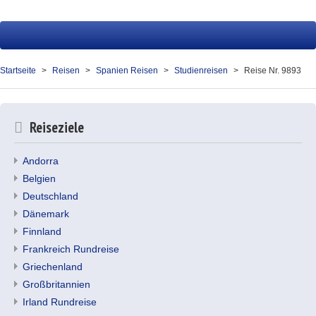
Startseite
Reisen
Startseite
Reisen
Spanien Reisen
Studienreisen
Reise Nr. 9893
Service
Über uns
Reiseziele
Kontakt
Andorra
Belgien
Ihr Merkzettel (0)
Deutschland
Dänemark
Finnland
Frankreich Rundreise
Griechenland
Großbritannien
Irland Rundreise