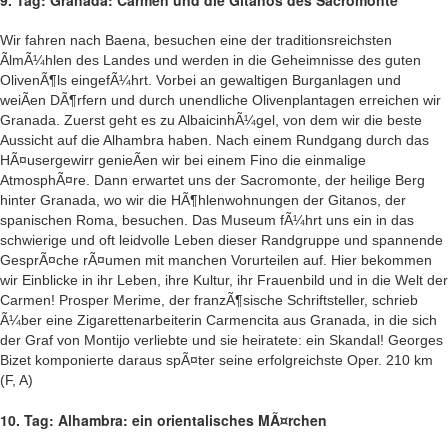
9. Tag: Granada: Carmen und die Gitanos des Sacromonte
Wir fahren nach Baena, besuchen eine der traditionsreichsten
ÃlmÃ¼hlen des Landes und werden in die Geheimnisse des guten
OlivenÃ¶ls eingefÃ¼hrt. Vorbei an gewaltigen Burganlagen und
weiÃen DÃ¶rfern und durch unendliche Olivenplantagen erreichen wir
Granada. Zuerst geht es zu AlbaicinhÃ¼gel, von dem wir die beste
Aussicht auf die Alhambra haben. Nach einem Rundgang durch das
HÃ¤usergewirr genieÃen wir bei einem Fino die einmalige
AtmosphÃ¤re. Dann erwartet uns der Sacromonte, der heilige Berg
hinter Granada, wo wir die HÃ¶hlenwohnungen der Gitanos, der
spanischen Roma, besuchen. Das Museum fÃ¼hrt uns ein in das
schwierige und oft leidvolle Leben dieser Randgruppe und spannende
GesprÃ¤che rÃ¤umen mit manchen Vorurteilen auf. Hier bekommen
wir Einblicke in ihr Leben, ihre Kultur, ihr Frauenbild und in die Welt der
Carmen! Prosper Merime, der franzÃ¶sische Schriftsteller, schrieb
Ã¼ber eine Zigarettenarbeiterin Carmencita aus Granada, in die sich
der Graf von Montijo verliebte und sie heiratete: ein Skandal! Georges
Bizet komponierte daraus spÃ¤ter seine erfolgreichste Oper. 210 km
(F, A)
10. Tag: Alhambra: ein orientalisches MÃ¤rchen