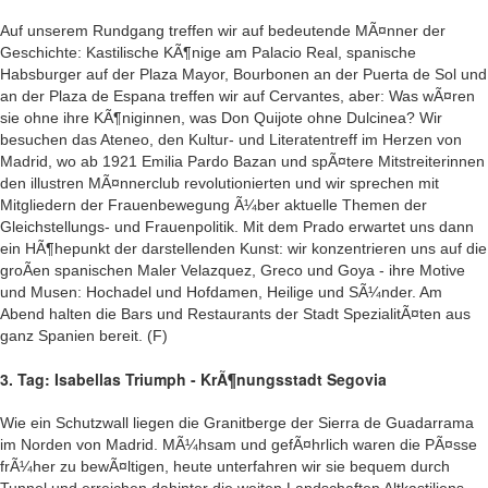
Auf unserem Rundgang treffen wir auf bedeutende MÃ¤nner der
Geschichte: Kastilische KÃ¶nige am Palacio Real, spanische
Habsburger auf der Plaza Mayor, Bourbonen an der Puerta de Sol und
an der Plaza de Espana treffen wir auf Cervantes, aber: Was wÃ¤ren
sie ohne ihre KÃ¶niginnen, was Don Quijote ohne Dulcinea? Wir
besuchen das Ateneo, den Kultur- und Literatentreff im Herzen von
Madrid, wo ab 1921 Emilia Pardo Bazan und spÃ¤tere Mitstreiterinnen
den illustren MÃ¤nnerclub revolutionierten und wir sprechen mit
Mitgliedern der Frauenbewegung Ã¼ber aktuelle Themen der
Gleichstellungs- und Frauenpolitik. Mit dem Prado erwartet uns dann
ein HÃ¶hepunkt der darstellenden Kunst: wir konzentrieren uns auf die
groÃen spanischen Maler Velazquez, Greco und Goya - ihre Motive
und Musen: Hochadel und Hofdamen, Heilige und SÃ¼nder. Am
Abend halten die Bars und Restaurants der Stadt SpezialitÃ¤ten aus
ganz Spanien bereit. (F)
3. Tag: Isabellas Triumph - KrÃ¶nungsstadt Segovia
Wie ein Schutzwall liegen die Granitberge der Sierra de Guadarrama
im Norden von Madrid. MÃ¼hsam und gefÃ¤hrlich waren die PÃ¤sse
frÃ¼her zu bewÃ¤ltigen, heute unterfahren wir sie bequem durch