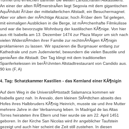
Tunnel und erreichen dahinter die weiten Landschaften Altkastiliens.
An einer der alten RÃ¶merstraÃen liegt Segovia mit dem gigantischen
AquÃ¤dukt Ã¼ber der mittelalterlichen Altstadt, ein Besuchermagnet.
Aber vor allem der mÃ¤chtige Alcazar, hoch Ã¼ber dem Tal gelegen,
mit einmaligen Ausblicken in die Berge, ist mÃ¤rchenhafte Filmkulisse
und war die bevorzugte Wohnburg der kastilischen KÃ¶nige. Von hier
aus ritt Isabella am 13. Dezember 1474 zur Plaza Mayor um sich nach
vielen WiderstÃ¤nden ihrer Familie zur rechtmÃ¤Ãigen KÃ¶nigin
proklamieren zu lassen. Wir spazieren die Burgmauer entlang zur
Kathedrale und zum Judenviertel, bewundern die vielen Baustile und
genieÃen die Altstadt. Der Tag klingt mit dem traditionellen
Spanferkelessen im berÃ¼hmten Altstadtrestaurant von Candido aus.
90 km (F, A)
4. Tag: Schatzkammer Kastilien - das Kernland einer KÃ¶nigin
Auf dem Weg in die UniversitÃ¤tsstadt Salamanca kommen wir
Isabella ganz nah. In Arevalo, dem kleinen StÃ¤dtchen abseits des
Hofes ihres Halbbruders KÃ¶nig Heinrich, musste sie und ihre Mutter
mehrere Jahre in der Verbannung leben. In Madrigal de las Altas
Torres heirateten ihre Eltern und hier wurde sie am 22. April 1451
geboren. In der Kirche San Nicolas wird ihr angeblicher Taufstein
gezeigt und auch hier scheint die Zeit still zustehen. In diesen