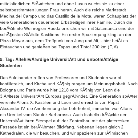
mittelalterlichen StÃ¤dtchen und ohne Luxus wuchs sie zu einer
selbstbestimmten jungen Frau heran. Auch die reiche Marktstadt
Medina del Campo und das Castillo de la Mota, waren Schauplatz der
viele Generationen dauernden Erbstreitigen ihrer Familie. Durch die
berÃ¼hmte Weinregion Rueda erreichen wir mit Salamanca eine der
schÃ¶nsten StÃ¤dte Kastiliens. Ein erster Spaziergang klingt an der
Plaza Mayor aus, dem Treffpunkt von Jung und Alt, - hier heiÃt es
Eintauchen und genieÃen bei Tapas und Tinto! 200 km (F, A)
5. Tag: AltehrwÃ¼rdige UniversitÃ¤t und unbotmÃ¤Ãige
Studenten
Das Aufeinandertreffen von Professoren und Studenten war oft
konfliktreich, und Kirche und KÃ¶nig rangen um Meinungshoheit. Nach
Bologna und Paris wurde hier 1218 vom KÃ¶nig von Leon die
3.Ã¤lteste UniversitÃ¤t Europas gegrÃ¼ndet. Eine Generation spÃ¤ter
vereinte Alfons X. Kastilien und Leon und erreichte von Papst
Alexander IV. die Anerkennung der Lehrhoheit, immerhin war Alfons
ein Urenkel vom Staufer Barbarossa. Auch Isabella drÃ¼ckte der
UniversitÃ¤t ihren Stempel auf: der Zentralbau mit der plateresken
Fassade ist ein berÃ¼hmter Blickfang. Nebenan liegen gleich 2
Kathedralen, die wir besuchen, und wir spazieren zur rÃ¶mischen